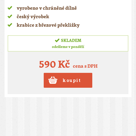
vyrobeno v chráněné dílně
český výrobek
krabice z březové překližky
SKLADEM
odešleme v pondělí
590 Kč
cena s DPH