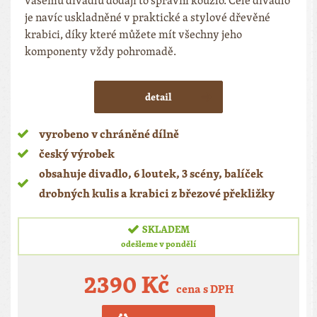
vašemu divadlu dodají to správní kouzlo. Celé divadlo
je navíc uskladněné v praktické a stylové dřevěné
krabici, díky které můžete mít všechny jeho
komponenty vždy pohromadě.
detail
vyrobeno v chráněné dílně
český výrobek
obsahuje divadlo, 6 loutek, 3 scény, balíček
drobných kulis a krabici z březové překližky
SKLADEM
odešleme v pondělí
2390 Kč
cena s DPH