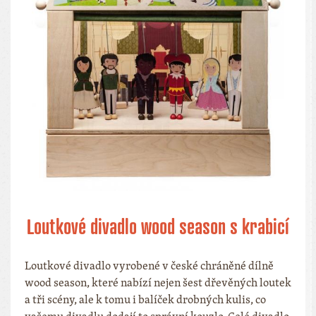
Loutkové divadlo wood season s krabicí
Loutkové divadlo vyrobené v české chráněné dílně
wood season, které nabízí nejen šest dřevěných loutek
a tři scény, ale k tomu i balíček drobných kulis, co