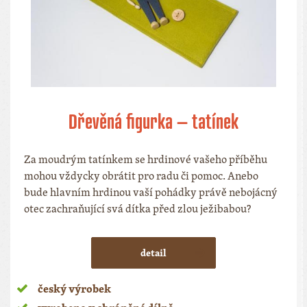
Dřevěná figurka – tatínek
Za moudrým tatínkem se hrdinové vašeho příběhu
mohou vždycky obrátit pro radu či pomoc. Anebo
bude hlavním hrdinou vaší pohádky právě nebojácný
otec zachraňující svá dítka před zlou ježibabou?
detail
český výrobek