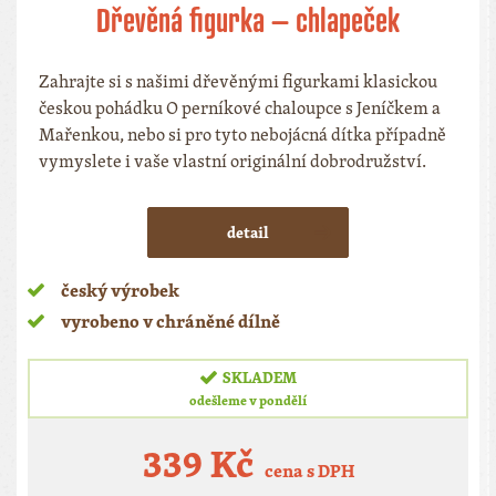
Dřevěná figurka – chlapeček
Zahrajte si s našimi dřevěnými figurkami klasickou
českou pohádku O perníkové chaloupce s Jeníčkem a
Mařenkou, nebo si pro tyto nebojácná dítka případně
vymyslete i vaše vlastní originální dobrodružství.
detail
český výrobek
vyrobeno v chráněné dílně
SKLADEM
odešleme v pondělí
339 Kč
cena s DPH