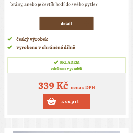
brány, anebo je čertík hodí do svého pytle?
detail
český výrobek
vyrobeno v chráněné dílně
SKLADEM
odešleme v pondělí
339 Kč
cena s DPH