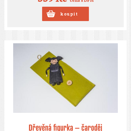
Dřevěná figurka – čaroděj