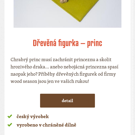
Dřevěná figurka – princ
Chrabrý princ musí zachránit princeznu a skolit
hrozivého draka… anebo nebojácná princezna spasí
naopak jeho? Příběhy dřevěných firgurek od firmy
wood season jsou jen ve vašich rukou!
detail
český výrobek
vyrobeno v chráněné dílně