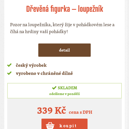
Dřevěná figurka – loupežník
Pozor na loupežníka, který žije v pohádkovém lese a
číhá na hrdiny vaší pohádky!
detail
český výrobek
vyrobeno v chráněné dílně
SKLADEM
odešleme v pondělí
339 Kč
cena s DPH