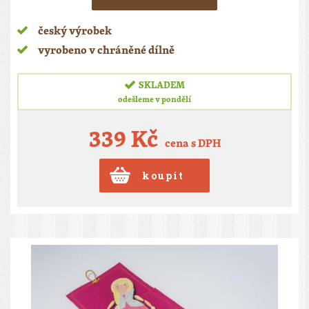
český výrobek
vyrobeno v chráněné dílně
SKLADEM
odešleme v pondělí
339 Kč
cena s DPH