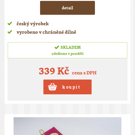
detail
český výrobek
vyrobeno v chráněné dílně
SKLADEM
odešleme v pondělí
339 Kč
cena s DPH