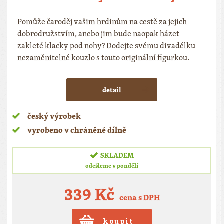
Pomůže čaroděj vašim hrdinům na cestě za jejich
dobrodružstvím, anebo jim bude naopak házet
zakleté klacky pod nohy? Dodejte svému divadélku
nezaměnitelné kouzlo s touto originální figurkou.
detail
český výrobek
vyrobeno v chráněné dílně
SKLADEM
odešleme v pondělí
339 Kč
cena s DPH