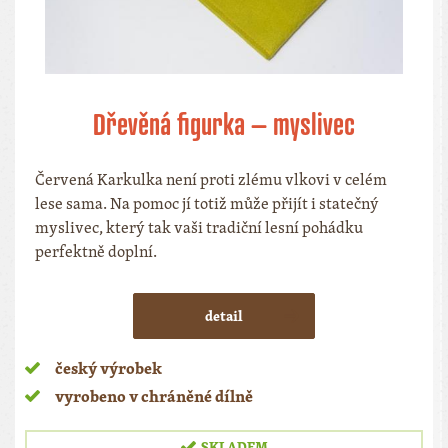
Dřevěná figurka – myslivec
Červená Karkulka není proti zlému vlkovi v celém
lese sama. Na pomoc jí totiž může přijít i statečný
myslivec, který tak vaši tradiční lesní pohádku
perfektně doplní.
detail
český výrobek
vyrobeno v chráněné dílně
SKLADEM