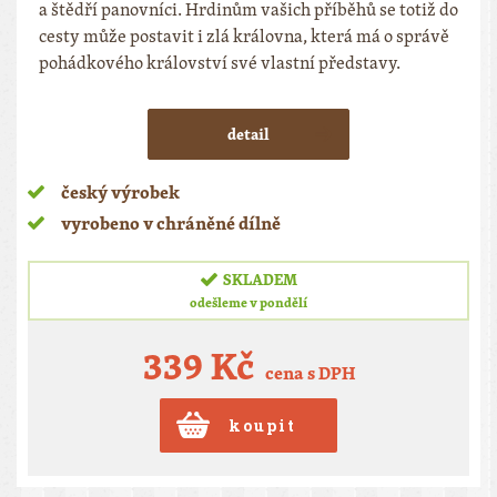
a štědří panovníci. Hrdinům vašich příběhů se totiž do
cesty může postavit i zlá královna, která má o správě
pohádkového království své vlastní představy.
detail
český výrobek
vyrobeno v chráněné dílně
SKLADEM
odešleme v pondělí
339 Kč
cena s DPH