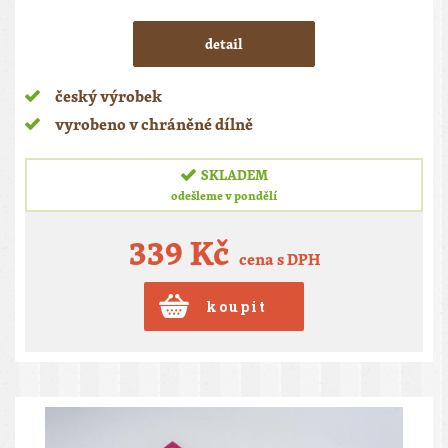
detail
český výrobek
vyrobeno v chráněné dílně
SKLADEM
odešleme v pondělí
339 Kč
cena s DPH