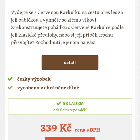
Vydejte se s Červenou Karkulku na cestu přes les za
její babičkou a vyhněte se zlému vlkovi.
Zrekonstruujete pohádku o Červené Karkulce podle
její klasické předlohy, nebo si její příběh trochu
přisvojíte? Rozhodnutí je jenom na vás!
detail
český výrobek
vyrobeno v chráněné dílně
SKLADEM
odešleme v pondělí
339 Kč
cena s DPH