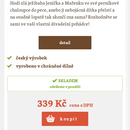
Hodí zlá ježibaba Jeníčka a Mařenku ve své perníkové
chaloupce do pece, anebo ji nebojácná dítka přelstí a
na osudné lopatě tak skončí ona sama? Rozhodněte se
sami ve vaší vlastní divadelní pohádce!
detail
český výrobek
vyrobeno v chráněné dílně
SKLADEM
odešleme v pondělí
339 Kč
cena s DPH