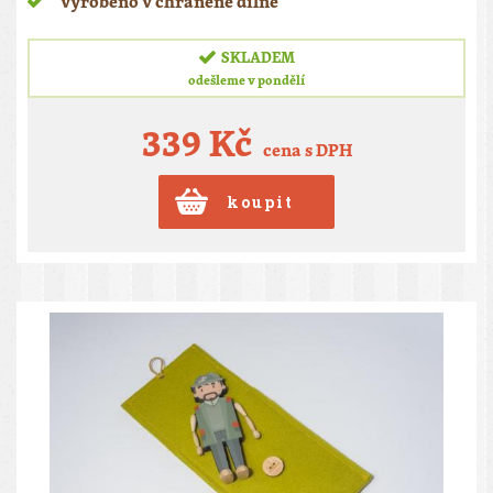
vyrobeno v chráněné dílně
SKLADEM
odešleme v pondělí
339 Kč
cena s DPH