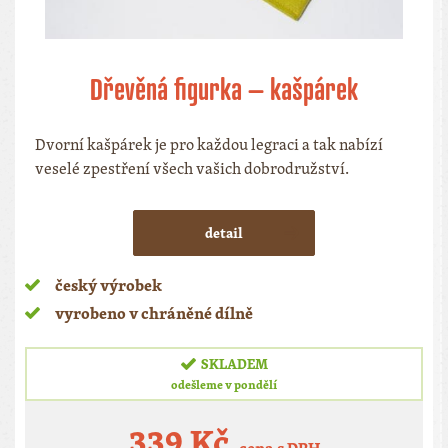
Dřevěná figurka – kašpárek
Dvorní kašpárek je pro každou legraci a tak nabízí
veselé zpestření všech vašich dobrodružství.
detail
český výrobek
vyrobeno v chráněné dílně
SKLADEM
odešleme v pondělí
339 Kč
cena s DPH