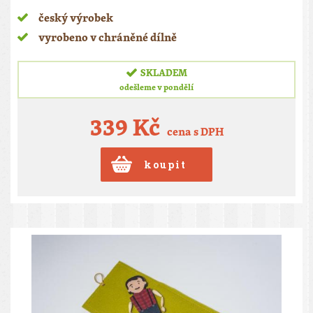
český výrobek
vyrobeno v chráněné dílně
SKLADEM
odešleme v pondělí
339 Kč
cena s DPH