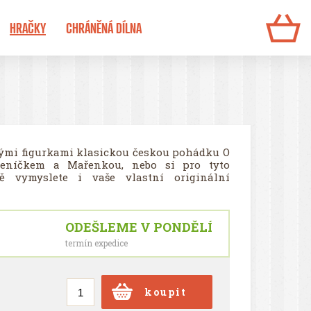
HRAČKY
CHRÁNĚNÁ DÍLNA
ěnými figurkami klasickou českou pohádku O
Jeníčkem a Mařenkou, nebo si pro tyto
ě vymyslete i vaše vlastní originální
ODEŠLEME V PONDĚLÍ
termín expedice