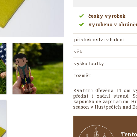
český výrobek
vyrobeno v chráněn
příslušenství v balení:
věk:
výška loutky:
rozměr
:
Kvalitní dřevěná 14 cm v
přední i zadní straně. So
kapsička se zapínáním. Hr
season v Hustpečích nad B
Tento