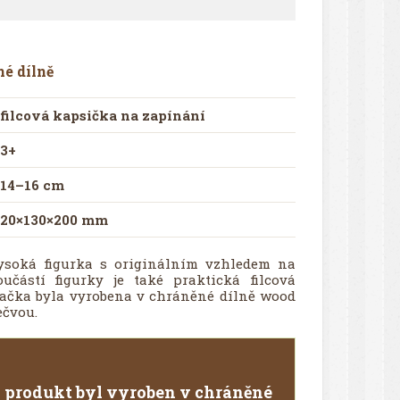
é dílně
filcová kapsička na zapínání
3+
14–16 cm
20×130×200 mm
ysoká figurka s originálním vzhledem na
učástí figurky je také praktická filcová
ačka byla vyrobena v chráněné dílně wood
ečvou.
 produkt byl vyroben v chráněné