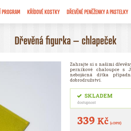
Í PROGRAM
KŘÍDOVÉ KOSTKY
DŘEVĚNÉ PENĚŽENKY A PASTELKY
Dřevěná figurka – chlapeček
Zahrajte si s našimi dřev
perníkové chaloupce s 
nebojácná dítka případn
dobrodružství.
SKLADEM
dostupnost
339
Kč
(s DPH)