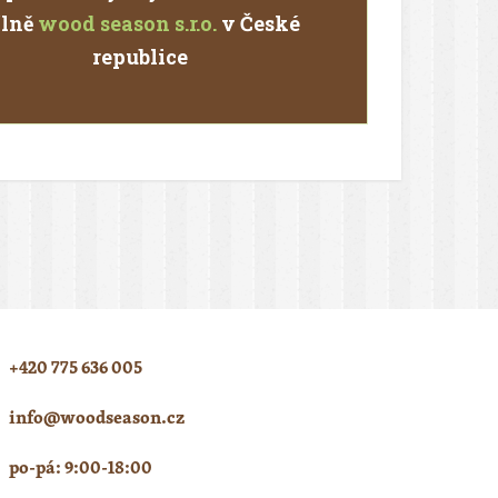
ílně
wood season s.r.o.
v České
republice
+420 775 636 005
info@woodseason.cz
po-pá: 9:00-18:00