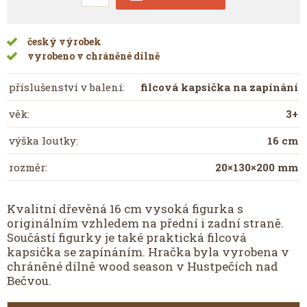
český výrobek
vyrobeno v chráněné dílně
příslušenství v balení:
filcová kapsička na zapínání
věk:
3+
výška loutky:
16 cm
rozměr
:
20×130×200 mm
Kvalitní dřevěná 16 cm vysoká figurka s
originálním vzhledem na přední i zadní straně.
Součástí figurky je také praktická filcová
kapsička se zapínáním. Hračka byla vyrobena v
chráněné dílně wood season v Hustpečích nad
Bečvou.