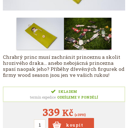
Chrabrý princ musí zachránit princeznu a skolit
hrozivého draka… anebo nebojácná princezna
spasí naopak jeho? Příběhy dřevěných firgurek od
firmy wood season jsou jen ve vašich rukou!
SKLADEM
termín expedice
ODEŠLEME V PONDĚLÍ
339
Kč
(s DPH)