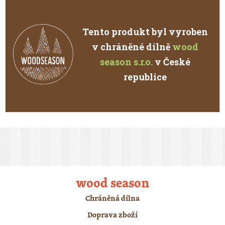
Tento produkt byl vyroben
v chráněné dílně
wood
season s.r.o.
v České
republice
wood season
Chráněná dílna
Doprava zboží